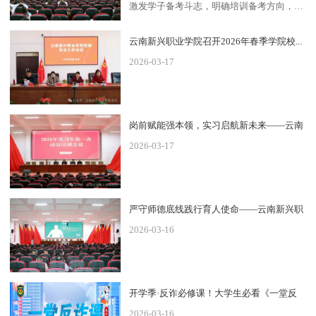
激发学子备考斗志，明确培训备考方向，3
月12日，云南新兴职...
云南新兴职业学院召开2026年春季学院校...
2026-03-17
岗前赋能强本领，实习启航新未来——云南
2026-03-17
新...
严守师德底线践行育人使命——云南新兴职
2026-03-16
业...
开学季·反诈必修课！大学生必看《一堂反
2026-03-16