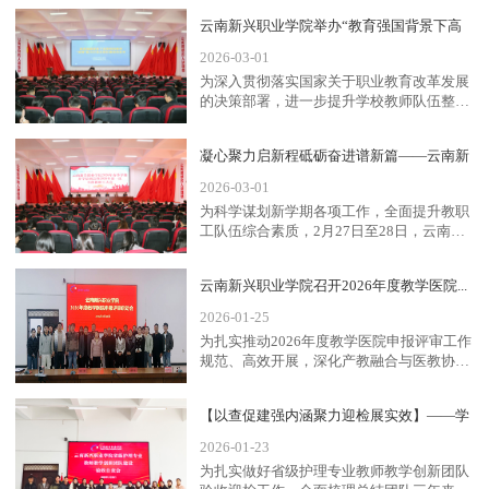
云南新兴职业学院举办“教育强国背景下高
2026-03-01
职...
为深入贯彻落实国家关于职业教育改革发展
的决策部署，进一步提升学校教师队伍整体
素质和“双师”能力建设水...
凝心聚力启新程砥砺奋进谱新篇——云南新
2026-03-01
兴...
为科学谋划新学期各项工作，全面提升教职
工队伍综合素质，2月27日至28日，云南新
兴职业学院在学校报告...
云南新兴职业学院召开2026年度教学医院...
2026-01-25
为扎实推动2026年度教学医院申报评审工作
规范、高效开展，深化产教融合与医教协
同，云南新兴职业学院于...
【以查促建强内涵聚力迎检展实效】——学
2026-01-23
校...
为扎实做好省级护理专业教师教学创新团队