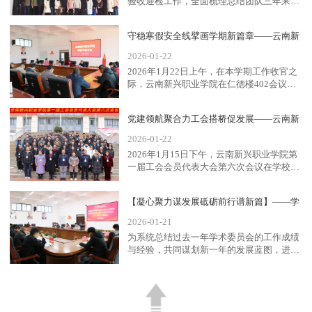
验收迎检工作，全面梳理总结团队三年来的
建设成果，查找不足，精准...
守稳寒假安全线擘画学期新篇章——云南新
2026-01-22
兴...
2026年1月22日上午，在本学期工作收官之
际，云南新兴职业学院在仁德楼402会议室
召开2026年第...
党建领航聚合力工会搭桥促发展——云南新
2026-01-22
兴...
2026年1月15日下午，云南新兴职业学院第
一届工会会员代表大会第六次会议在学校报
告厅隆重召开。学校...
【凝心聚力谋发展砥砺前行谱新篇】——学
2026-01-21
校...
为系统总结过去一年学术委员会的工作成绩
与经验，共同谋划新一年的发展蓝图，进一
步凝聚学术共识，汇聚智慧...