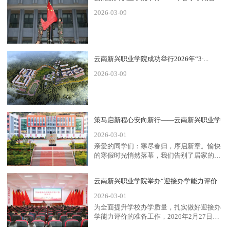
2026-03-09
云南新兴职业学院成功举行2026年“3·...
2026-03-09
策马启新程心安向新行——云南新兴职业学
2026-03-01
院...
亲爱的同学们：寒尽春归，序启新章。愉快
的寒假时光悄然落幕，我们告别了居家的松
弛自在，即将重返校园，开...
云南新兴职业学院举办“迎接办学能力评价
2026-03-01
工...
为全面提升学校办学质量，扎实做好迎接办
学能力评价的准备工作，2026年2月27日下
午，云南新兴职业学...