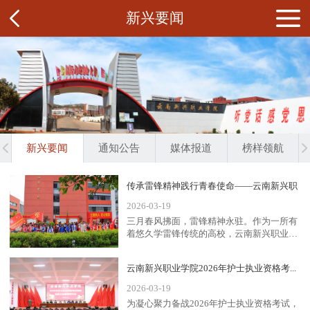
新兴要闻
新兴要闻
通知公告
媒体报道
榜样领航
传承雷锋精神践行青春使命——云南新兴职
2026-03-19
业...
三月春风拂面，雷锋精神永驻。作为一所有
着悠久学雷锋传统的高校，云南新兴职业学
院始终把传承雷锋精神、培...
云南新兴职业学院2026年护士执业资格考...
2026-03-19
为凝心聚力备战2026年护士执业资格考试，