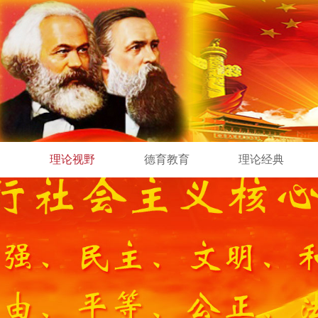
闻
理论视野
德育教育
理论经典