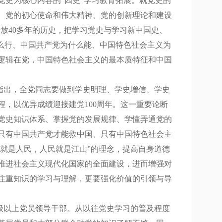
史为核心内容的“四史”学习教育拓展。就党史的
、党的初心使命和伟大精神、党的创新理论和建设
开放40多年的历史，把学习党史与学习新中国史、
么行、中国共产党为什么能、中国特色社会主义为
逻辑在党，中国特色社会主义的最本质特征和中国
指出，全党同志要做到学史明理、学史增信、学史
，以优异成绩迎接建党100周年。这一重要论断
党史知识体系、掌握党的发展规律、学懂弄通党的
只有中国共产党才能救中国、只有中国特色社会主
山就是人民，人民就是江山”的理念，提高自身道德
推进社会主义现代化国家的全面建设，进而增强对
注重知识的学习与理解，更要强化价值的引领与导
级以上党员领导干部。从以往党史学习的普及程度