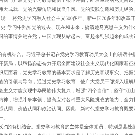
为我们开展党史学习教育提供了根本遵循，即从单纯的党史向以党
伟大成就、党的光荣传统和优良作风、党的实践创造和历史经验
观”，将党史学习融入社会主义500多年、新中国70多年和改革
四史”学习中熟知党的过去、现在和未来，搞清楚马克思主义为什
国的事情关键在党，中国实现从站起来、富起来到强起来的成功
的有机结合。习近平总书记在党史学习教育动员大会上的讲话中
开新局，以昂扬姿态奋力开启全面建设社会主义现代化国家新征程
识层面看，党史学习教育的基本要求是了解历史客观事实、把握
值的引领与导向，通过党史学习教育，使广大党员干部深入理解
会主义才能实现中华民族伟大复兴，增强“四个自信”；坚守“江
精神，增强斗争本领，提高应对各种重大风险挑战的能力，全力
感认同、价值认同和政治认同。因此，新时代党史学习教育既要
一。
众”的有机结合。党史学习教育的主体是全体党员，特别是县处