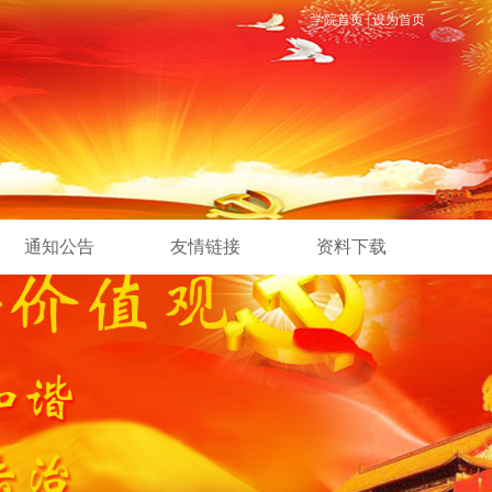
学院首页
|
设为首页
通知公告
友情链接
资料下载