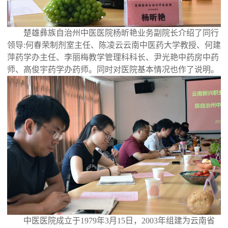
楚雄彝族自治州中医医院杨昕艳业务副院长介绍了同行
领导:何春荣制剂室主任、陈凌云云南中医药大学教授、何建
萍药学办主任、李丽梅教学管理科科长、尹光艳中药房中药
师、高俊宇药学办药师。同时对医院基本情况也作了说明。
中医医院成立于1979年3月15日，2003年组建为云南省