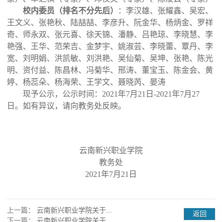
校内委员（排名不分先后）
：李汉雄、张耀鑫、吴宏、
王文义、张艳秋、陆喆喆、李彦升、阮金华、杨炳金、罗祥
奇、师永双、张元喜、徐天锦、潘静、吕艳琼、李晓慧、李
艳强、王华、范荣吉、金梦宇、姚淑芸、李晓蕾、覃丹、李
宽、刘明娟、洪凯敏、刘洪艳、吴仙菊、吴坤、张艳、陈光
明、资付益、陈昌林、冯菊华、邢涛、董宝玉、陈金会、黄
婷、杨蕊朵、杨海荣、王学文、聂晓芮、晏涛
现予公示，公示时间：2021年7月21日-2021年7月27
日。如有异议，请向教务处反映。
云南新兴职业学院
教务处
2021年7月21日
上一篇：
云南新兴职业学院关于...
返回
下一篇：
云南新兴职业学院关于...