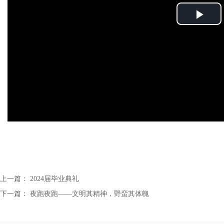
P
l
a
y
V
i
d
e
上一篇：
2024届毕业典礼
下一篇：
夜跑夜跑——文明其精神，野蛮其体魄
o