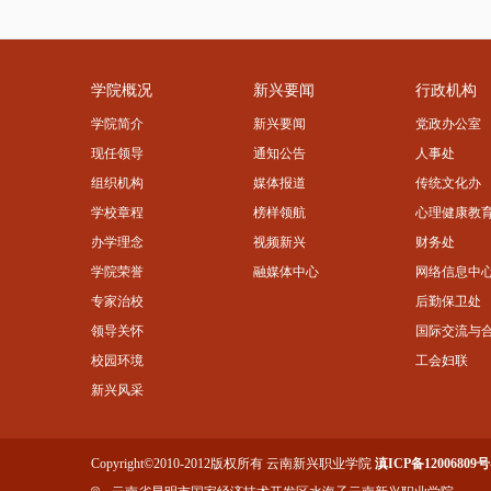
学院概况
新兴要闻
行政机构
学院简介
新兴要闻
党政办公室
现任领导
通知公告
人事处
组织机构
媒体报道
传统文化办
学校章程
榜样领航
心理健康教
办学理念
视频新兴
财务处
学院荣誉
融媒体中心
网络信息中
专家治校
后勤保卫处
领导关怀
国际交流与
校园环境
工会妇联
新兴风采
Copyright©2010-2012版权所有 云南新兴职业学院
滇ICP备12006809号