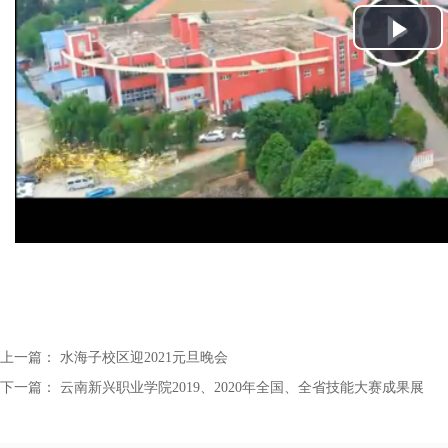
P
l
a
y
V
i
d
e
上一篇：
水海子校区迎2021元旦晚会
下一篇：
云南新兴职业学院2019、2020年全国、全省技能大赛成果展
o