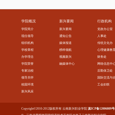
学院概况
新兴要闻
行政机构
学院简介
新兴要闻
党政办公室
现任领导
通知公告
人事处
组织机构
媒体报道
传统文化办
学校章程
榜样领航
心理健康教
办学理念
视频新兴
财务处
学院荣誉
融媒体中心
网络信息中
专家治校
后勤保卫处
领导关怀
国际交流与
校园环境
工会妇联
新兴风采
Copyright©2010-2012版权所有 云南新兴职业学院
滇ICP备12006809号