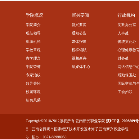
学院概况
新兴要闻
行政机构
学院简介
新兴要闻
党政办公室
现任领导
通知公告
人事处
组织机构
媒体报道
传统文化办
学校章程
榜样领航
心理健康教
办学理念
视频新兴
财务处
学院荣誉
融媒体中心
网络信息中
专家治校
后勤保卫处
领导关怀
国际交流与
校园环境
工会妇联
新兴风采
Copyright©2010-2012版权所有 云南新兴职业学院
滇ICP备12006809号
云南省昆明市国家经济技术开发区水海子云南新兴职业学院
招办：0871-68998958