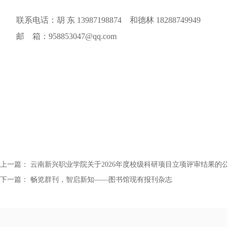
联系电话：胡 东 13987198874 和德林 18288749949
邮 箱：
958853047@qq.com
上一篇：
云南新兴职业学院关于2026年度校级科研项目立项评审结果的
下一篇：
畅览群刊，智启新知——图书馆现有报刊杂志