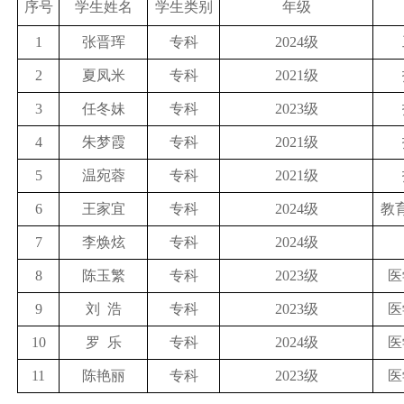
序号
学生姓名
学生类别
年级
1
张晋珲
专科
2024级
2
夏凤米
专科
2021级
3
任冬妹
专科
2023级
4
朱梦霞
专科
2021级
5
温宛蓉
专科
2021级
6
王家宜
专科
2024级
教
7
李焕炫
专科
2024级
8
陈玉繁
专科
2023级
医
9
刘 浩
专科
2023级
医
10
罗 乐
专科
2024级
医
11
陈艳丽
专科
2023级
医