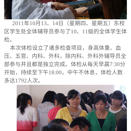
2011
年
10
月
13
、
14
日（星期四、星期五）东校
区学生处全体辅导员参与了
10
、
11
级的全体学生体
检。
本次体检设立了诸多检查项目，身高体重、血
压、五官、内科、外科，除内科、外科外辅导员全
部参与并且都是独立完成。体检从每天早晨
7:30
分
开始，持续至下午
18:00
，中午不休息，体检人数
多达
1792
人次。