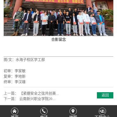
合影留念
图/文：水海子校区学工部
初审：李家敏
复审：李地新
终审：李汉雄
上一篇：
【紧绷安全之弦共创美...
返回
下一篇：
云南新兴职业学院20...