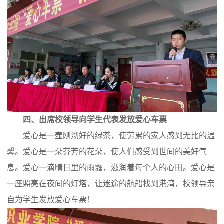
四、出席校领导向学生代表发放爱心车票
爱心是一壶刚沏好的绿茶，使劳累的家人感到无比的温
馨。爱心是一朵芬芳的花朵，使人们感受到世间的美好气
息。爱心一滴晴日里的雨露，滋润着每个人的心田。爱心是
一座照亮在夜间的灯塔，让迷途的航船找到港湾，校领导亲
自为学生发放爱心车票！